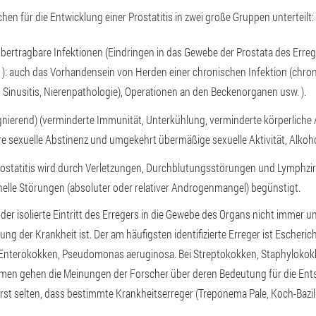
hen für die Entwicklung einer Prostatitis in zwei große Gruppen unterteilt:
 übertragbare Infektionen (Eindringen in das Gewebe der Prostata des Erreg
w. ): auch das Vorhandensein von Herden einer chronischen Infektion (chro
inusitis, Nierenpathologie), Operationen an den Beckenorganen usw. ).
agnierend) (verminderte Immunität, Unterkühlung, verminderte körperliche A
e sexuelle Abstinenz und umgekehrt übermäßige sexuelle Aktivität, Alkoh
rostatitis wird durch Verletzungen, Durchblutungsstörungen und Lymphzir
lle Störungen (absoluter oder relativer Androgenmangel) begünstigt.
der isolierte Eintritt des Erregers in die Gewebe des Organs nicht immer u
ng der Krankheit ist. Der am häufigsten identifizierte Erreger ist Escherich
s, Enterokokken, Pseudomonas aeruginosa. Bei Streptokokken, Staphylokok
en gehen die Meinungen der Forscher über deren Bedeutung für die Ent
rst selten, dass bestimmte Krankheitserreger (Treponema Pale, Koch-Bazill
.