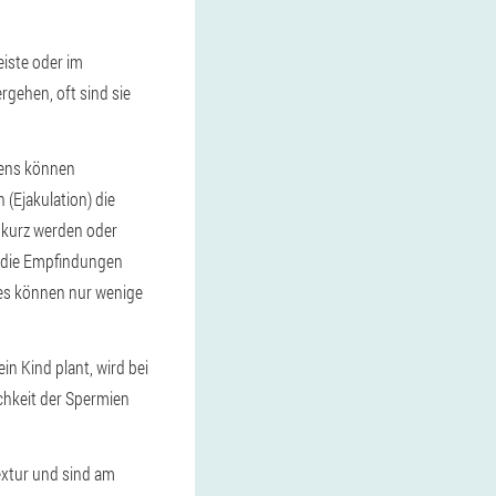
iste oder im
rgehen, oft sind sie
tens können
 (Ejakulation) die
 kurz werden oder
h die Empfindungen
(es können nur wenige
n Kind plant, wird bei
chkeit der Spermien
extur und sind am