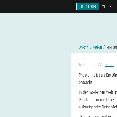
UROTRIN
OFFIZIE
Urotrin
Artikel
Prostat
5 Januar 2022
Karin
Prostatitis ist als Ent
entsteht.
In der modernen Welt ist
Prostatitis nach dem 30
aufsteigender Reihenfol
Unter Berücksichtigung 