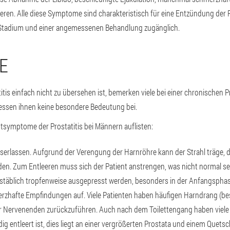
rieren. Alle diese Symptome sind charakteristisch für eine Entzündung der 
Stadium und einer angemessenen Behandlung zugänglich.
E
tis einfach nicht zu übersehen ist, bemerken viele bei einer chronischen 
essen ihnen keine besondere Bedeutung bei.
tsymptome der Prostatitis bei Männern auflisten:
erlassen. Aufgrund der Verengung der Harnröhre kann der Strahl träge, 
den. Zum Entleeren muss sich der Patient anstrengen, was nicht normal se
stäblich tropfenweise ausgepresst werden, besonders in der Anfangspha
rzhafte Empfindungen auf. Viele Patienten haben häufigen Harndrang (bes
er Nervenenden zurückzuführen. Auch nach dem Toilettengang haben viele 
dig entleert ist, dies liegt an einer vergrößerten Prostata und einem Quetsc