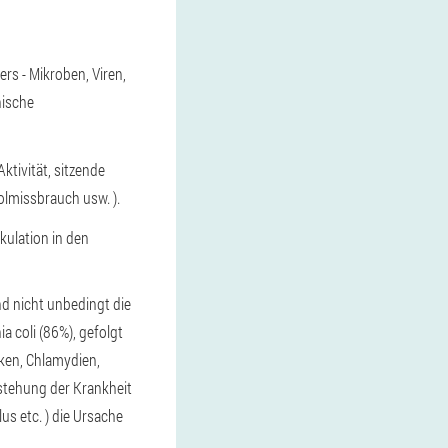
ers - Mikroben, Viren,
nische
ktivität, sitzende
olmissbrauch usw. ).
kulation in den
nd nicht unbedingt die
ia coli (86%), gefolgt
ken, Chlamydien,
stehung der Krankheit
us etc. ) die Ursache