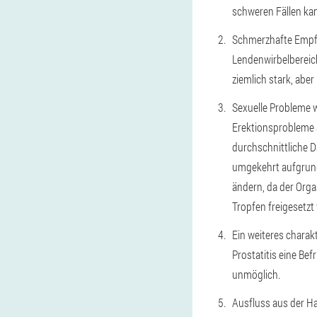
schweren Fällen ka
Schmerzhafte Empfi
Lendenwirbelbereich
ziemlich stark, abe
Sexuelle Probleme w
Erektionsprobleme a
durchschnittliche D
umgekehrt aufgrund
ändern, da der Orga
Tropfen freigesetzt 
Ein weiteres charak
Prostatitis eine Be
unmöglich.
Ausfluss aus der Ha