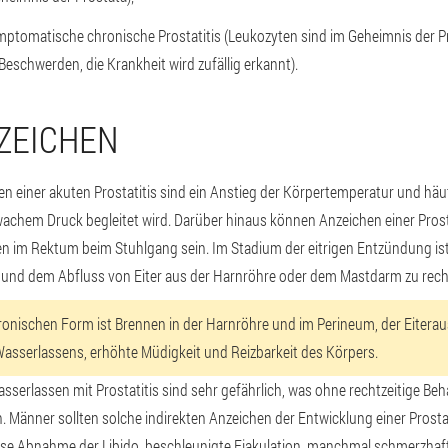
ymptomatische chronische Prostatitis (Leukozyten sind im Geheimnis der P
 Beschwerden, die Krankheit wird zufällig erkannt).
ZEICHEN
en einer akuten Prostatitis sind ein Anstieg der Körpertemperatur und hä
chem Druck begleitet wird. Darüber hinaus können Anzeichen einer Prosta
 im Rektum beim Stuhlgang sein. Im Stadium der eitrigen Entzündung ist
und dem Abfluss von Eiter aus der Harnröhre oder dem Mastdarm zu rec
onischen Form ist Brennen in der Harnröhre und im Perineum, der Eitera
asserlassens, erhöhte Müdigkeit und Reizbarkeit des Körpers.
sserlassen mit Prostatitis sind sehr gefährlich, was ohne rechtzeitige B
 Männer sollten solche indirekten Anzeichen der Entwicklung einer Prostat
eise Abnahme der Libido, beschleunigte Ejakulation, manchmal schmerzhaft