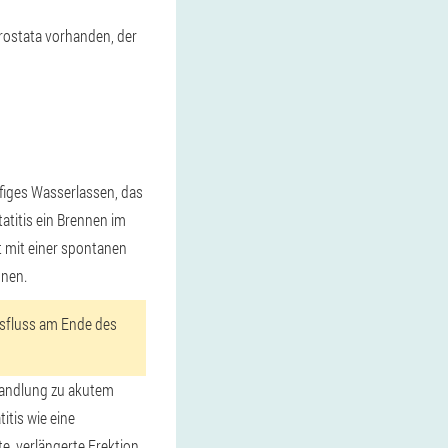
rostata vorhanden, der
ufiges Wasserlassen, das
titis ein Brennen im
 mit einer spontanen
hnen.
usfluss am Ende des
ehandlung zu akutem
itis wie eine
e, verlängerte Erektion