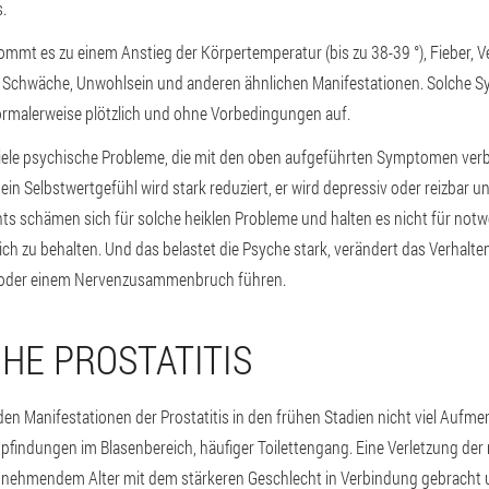
.
ommt es zu einem Anstieg der Körpertemperatur (bis zu 38-39 °), Fieber, 
 Schwäche, Unwohlsein und anderen ähnlichen Manifestationen. Solche 
normalerweise plötzlich und ohne Vorbedingungen auf.
iele psychische Probleme, die mit den oben aufgeführten Symptomen ver
in Selbstwertgefühl wird stark reduziert, er wird depressiv oder reizbar un
ts schämen sich für solche heiklen Probleme und halten es nicht für notw
sich zu behalten. Und das belastet die Psyche stark, verändert das Verhal
n oder einem Nervenzusammenbruch führen.
HE PROSTATITIS
en Manifestationen der Prostatitis in den frühen Stadien nicht viel Aufme
findungen im Blasenbereich, häufiger Toilettengang. Eine Verletzung der
unehmendem Alter mit dem stärkeren Geschlecht in Verbindung gebracht und