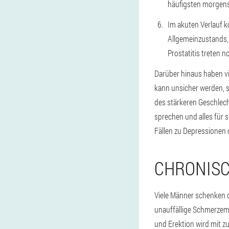
häufigsten morgens
Im akuten Verlauf k
Allgemeinzustands,
Prostatitis treten 
Darüber hinaus haben v
kann unsicher werden, se
des stärkeren Geschlech
sprechen und alles für 
Fällen zu Depressione
CHRONISC
Viele Männer schenken d
unauffällige Schmerzemp
und Erektion wird mit z