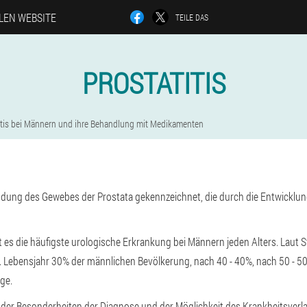
LLEN WEBSITE
TEILE DAS
PROSTATITIS
itis bei Männern und ihre Behandlung mit Medikamenten
zündung des Gewebes der Prostata gekennzeichnet, die durch die Entwicklun
 es die häufigste urologische Erkrankung bei Männern jeden Alters. Laut Sta
. Lebensjahr 30% der männlichen Bevölkerung, nach 40 - 40%, nach 50 - 50
ge.
der Besonderheiten der Diagnose und der Möglichkeit des Krankheitsverla