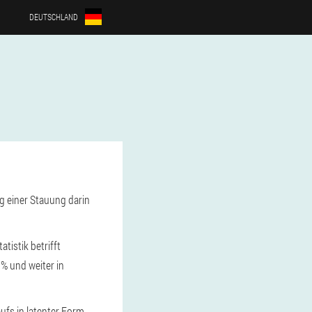
DEUTSCHLAND
g einer Stauung darin
tistik betrifft
% und weiter in
ufs in latenter Form