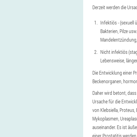
Derzeit werden die Ursac
Infektiös - (sexuell
Bakterien, Pilze us
Mandelentzündung, S
Nicht infektiös (st
Lebensweise, länger
Die Entwicklung einer P
Beckenorganen, hormone
Daher wird betont, dass 
Ursache für die Entwicklu
von Klebsiella, Proteu
Mykoplasmen, Ureaplasm
auseinander. Es ist äuße
einer Prostatitis werden