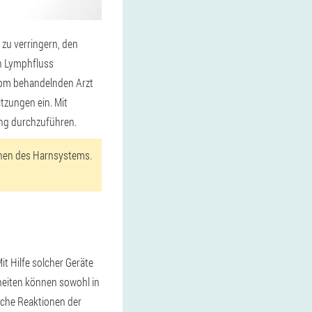
zu verringern, den
en Lymphfluss
vom behandelnden Arzt
itzungen ein. Mit
ung durchzuführen.
anen des Harnsystems.
t Hilfe solcher Geräte
nkheiten können sowohl in
liche Reaktionen der