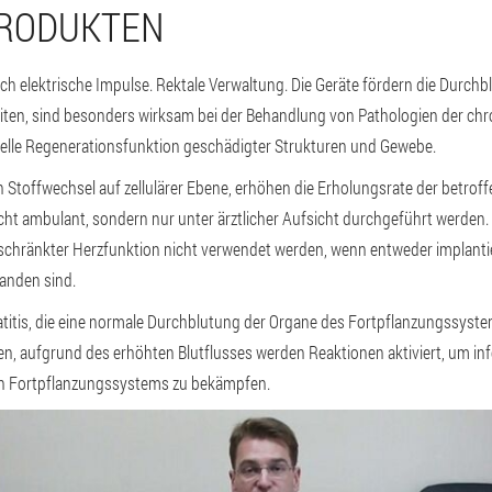
PRODUKTEN
rch elektrische Impulse. Rektale Verwaltung. Die Geräte fördern die Durch
iten, sind besonders wirksam bei der Behandlung von Pathologien der chr
nelle Regenerationsfunktion geschädigter Strukturen und Gewebe.
n Stoffwechsel auf zellulärer Ebene, erhöhen die Erholungsrate der betrof
cht ambulant, sondern nur unter ärztlicher Aufsicht durchgeführt werden.
schränkter Herzfunktion nicht verwendet werden, wenn entweder implanti
anden sind.
tatitis, die eine normale Durchblutung der Organe des Fortpflanzungssystem
n, aufgrund des erhöhten Blutflusses werden Reaktionen aktiviert, um infe
n Fortpflanzungssystems zu bekämpfen.