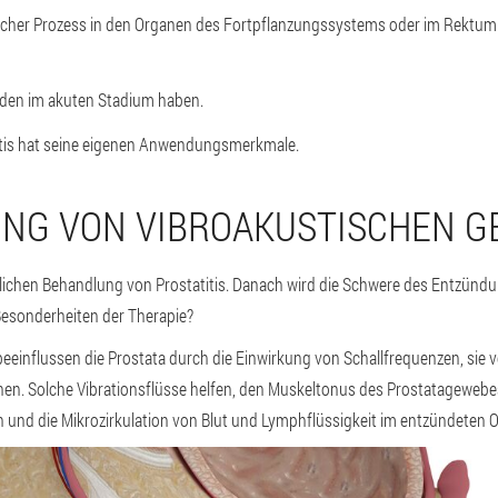
cher Prozess in den Organen des Fortpflanzungssystems oder im Rektumb
den im akuten Stadium haben.
titis hat seine eigenen Anwendungsmerkmale.
NG VON VIBROAKUSTISCHEN G
slichen Behandlung von Prostatitis. Danach wird die Schwere des Entzünd
 Besonderheiten der Therapie?
eeinflussen die Prostata durch die Einwirkung von Schallfrequenzen, sie 
onen. Solche Vibrationsflüsse helfen, den Muskeltonus des Prostatagewebe
 und die Mikrozirkulation von Blut und Lymphflüssigkeit im entzündeten 