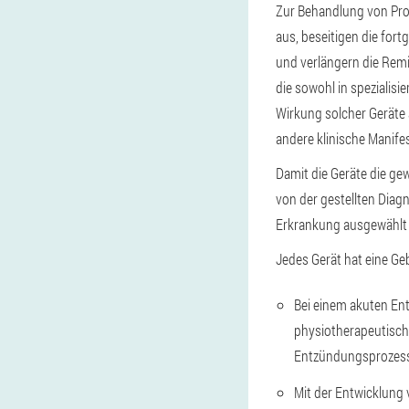
Zur Behandlung von Pros
aus, beseitigen die for
und verlängern die Remi
die sowohl in spezialisi
Wirkung solcher Geräte 
andere klinische Manif
Damit die Geräte die ge
von der gestellten Dia
Erkrankung ausgewählt
Jedes Gerät hat eine Ge
Bei einem akuten En
physiotherapeutisch
Entzündungsprozess
Mit der Entwicklung 