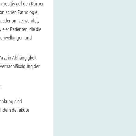
h positiv auf den Körper
ronischen Pathologie
tataadenom verwendet,
eler Patienten, die die
 Schwellungen und
Arzt in Abhängigkeit
 Vernachlässigung der
:
rankung sind
achdem der akute