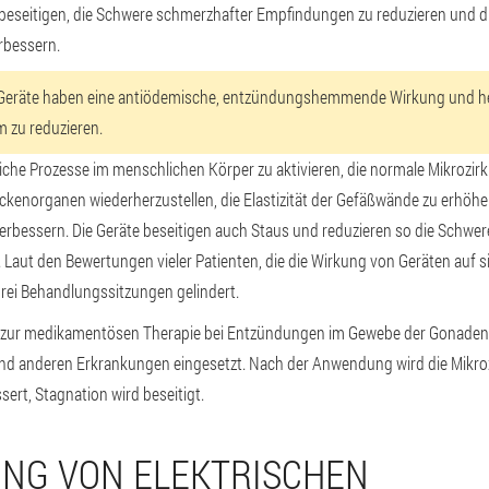
beseitigen, die Schwere schmerzhafter Empfindungen zu reduzieren und d
rbessern.
eräte haben eine antiödemische, entzündungshemmende Wirkung und he
 zu reduzieren.
liche Prozesse im menschlichen Körper zu aktivieren, die normale Mikrozirk
Beckenorganen wiederherzustellen, die Elastizität der Gefäßwände zu erhö
 verbessern. Die Geräte beseitigen auch Staus und reduzieren so die Schwer
aut den Bewertungen vieler Patienten, die die Wirkung von Geräten auf si
rei Behandlungssitzungen gelindert.
 zur medikamentösen Therapie bei Entzündungen im Gewebe der Gonaden c
s und anderen Erkrankungen eingesetzt. Nach der Anwendung wird die Mikroz
ert, Stagnation wird beseitigt.
NG VON ELEKTRISCHEN