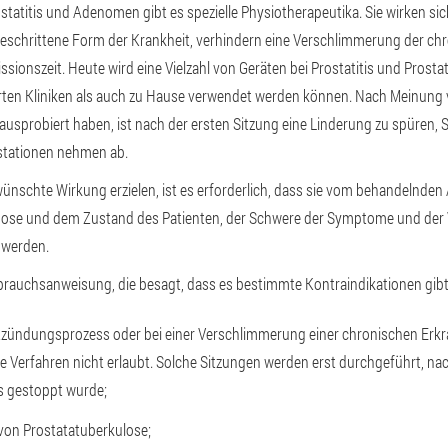
tatitis und Adenomen gibt es spezielle Physiotherapeutika. Sie wirken sic
tgeschrittene Form der Krankheit, verhindern eine Verschlimmerung der ch
ssionszeit. Heute wird eine Vielzahl von Geräten bei Prostatitis und Pros
erten Kliniken als auch zu Hause verwendet werden können. Nach Meinung vi
ausprobiert haben, ist nach der ersten Sitzung eine Linderung zu spüren,
estationen nehmen ab.
wünschte Wirkung erzielen, ist es erforderlich, dass sie vom behandelnden 
gnose und dem Zustand des Patienten, der Schwere der Symptome und der
 werden.
brauchsanweisung, die besagt, dass es bestimmte Kontraindikationen gibt
tzündungsprozess oder bei einer Verschlimmerung einer chronischen Erk
e Verfahren nicht erlaubt. Solche Sitzungen werden erst durchgeführt, n
 gestoppt wurde;
von Prostatatuberkulose;