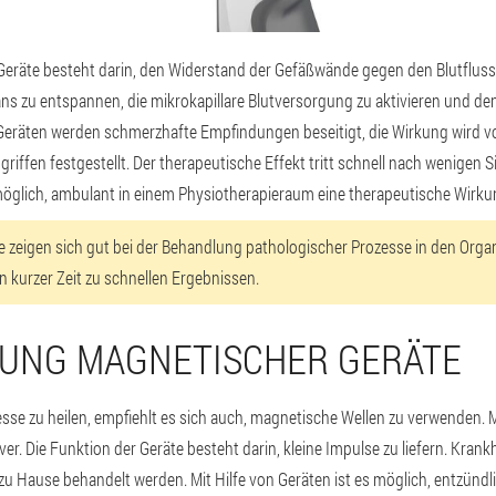
eräte besteht darin, den Widerstand der Gefäßwände gegen den Blutfluss 
s zu entspannen, die mikrokapillare Blutversorgung zu aktivieren und d
n Geräten werden schmerzhafte Empfindungen beseitigt, die Wirkung wird 
iffen festgestellt. Der therapeutische Effekt tritt schnell nach wenigen S
möglich, ambulant in einem Physiotherapieraum eine therapeutische Wirk
e zeigen sich gut bei der Behandlung pathologischer Prozesse in den Org
n kurzer Zeit zu schnellen Ergebnissen.
UNG MAGNETISCHER GERÄTE
se zu heilen, empfiehlt es sich auch, magnetische Wellen zu verwenden. Mi
iver. Die Funktion der Geräte besteht darin, kleine Impulse zu liefern. Kra
 zu Hause behandelt werden. Mit Hilfe von Geräten ist es möglich, entzünd