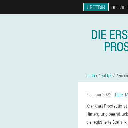
UROTRIN
OFFIZIE
DIE ER
PROS
Urotrin
Artikel
Symptom
7 Januar 2022
Peter M
Krankheit Prostatitis i
Hintergrund beeindrucken
die registrierte Statisti