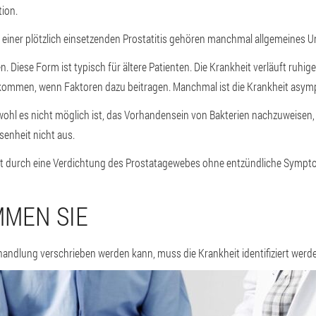
tion.
iner plötzlich einsetzenden Prostatitis gehören manchmal allgemeines U
. Diese Form ist typisch für ältere Patienten. Die Krankheit verläuft ruhige
 kommen, wenn Faktoren dazu beitragen. Manchmal ist die Krankheit asym
bwohl es nicht möglich ist, das Vorhandensein von Bakterien nachzuweisen, 
enheit nicht aus.
ist durch eine Verdichtung des Prostatagewebes ohne entzündliche Symp
MMEN SIE
andlung verschrieben werden kann, muss die Krankheit identifiziert werd