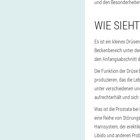
und den Besonderheiten
WIE SIEHT
Es ist ein kleines Drüs
Beckenbereich unter der 
den Anfangsabschnitt d
Die Funktion der Drüse 
produzieren, das die Le
unter verschiedenen u
aufrechterhält und sic
Was ist die Prostata bei
eine Reihe von Störung
Harnsystem, der erektil
Libido und anderen Pr