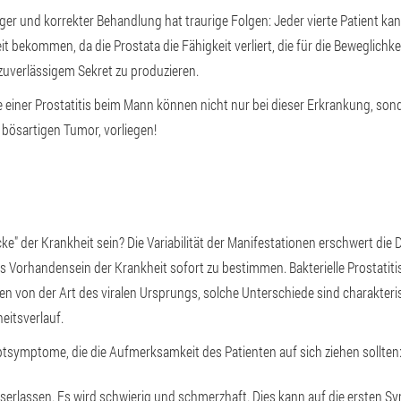
ger und korrekter Behandlung hat traurige Folgen: Jeder vierte Patient kan
 bekommen, da die Prostata die Fähigkeit verliert, die für die Beweglichk
zuverlässigem Sekret zu produzieren.
iner Prostatitis beim Mann können nicht nur bei dieser Erkrankung, son
bösartigen Tumor, vorliegen!
ke" der Krankheit sein? Die Variabilität der Manifestationen erschwert die 
s Vorhandensein der Krankheit sofort zu bestimmen. Bakterielle Prostatitis
von der Art des viralen Ursprungs, solche Unterschiede sind charakteris
eitsverlauf.
uptsymptome, die die Aufmerksamkeit des Patienten auf sich ziehen sollten
erlassen. Es wird schwierig und schmerzhaft. Dies kann auf die ersten S