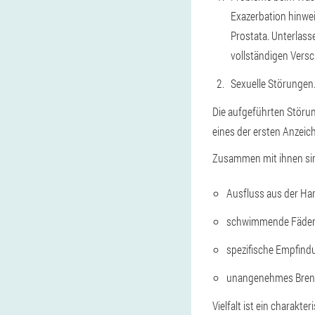
Exazerbation hinwei
Prostata. Unterlas
vollständigen Versc
Sexuelle Störungen
Die aufgeführten Störu
eines der ersten Anzeich
Zusammen mit ihnen sin
Ausfluss aus der Ha
schwimmende Fäden 
spezifische Empfind
unangenehmes Bren
Vielfalt ist ein charak