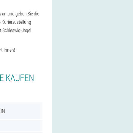
s an und geben Sie die
 Kurierzustellung
dt Schleswig-Jagel
rt Ihnen!
IE KAUFEN
RIN