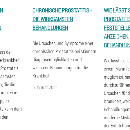
EN
CHRONISCHE PROSTATITIS -
WIE LÄSST S
DIE WIRKSAMSTEN
PROSTATITI
R
BEHANDLUNGEN
FESTSTELL
ANZEICHEN,
Die Ursachen und Symptome einer
BEHANDLU
chronischen Prostatitis bei Männern.
ess der
Diagnosemöglichkeiten und
erkrankheit,
Wie lässt sich 
wirksame Behandlungen für die
Prostatitis
einem Mann fes
Krankheit.
rksamsten
möglich ist, si
 die die
durchzuführen,
6 Januar 2021
ören. Eine
Ursachen für d
uppen
Krankheit, wel
te kann dem
Behandlungsme
rden.
moderne Mediz
der Entstehung