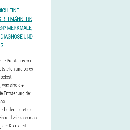
ICH EINE
S BEI MÄNNERN
EN? MERKMALE,
 DIAGNOSE UND
NG
eine Prostatitis bei
tstellen und ob es
e selbst
 was sind die
ie Entstehung der
che
thoden bietet die
in und wie kann man
 der Krankheit