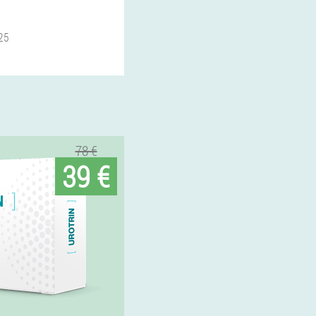
25
78 €
39 €