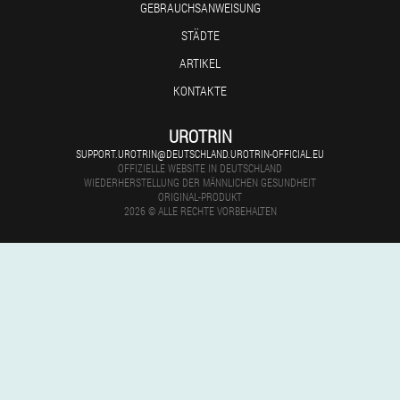
GEBRAUCHSANWEISUNG
STÄDTE
ARTIKEL
KONTAKTE
UROTRIN
SUPPORT.UROTRIN@DEUTSCHLAND.UROTRIN-OFFICIAL.EU
OFFIZIELLE WEBSITE IN DEUTSCHLAND
WIEDERHERSTELLUNG DER MÄNNLICHEN GESUNDHEIT
ORIGINAL-PRODUKT
2026 © ALLE RECHTE VORBEHALTEN