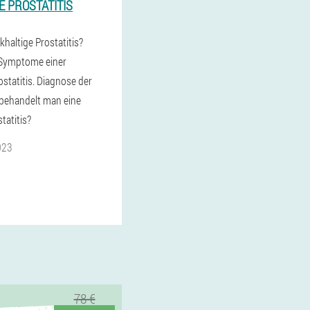
E PROSTATITIS
khaltige Prostatitis?
Symptome einer
ostatitis. Diagnose der
 behandelt man eine
tatitis?
023
78 €