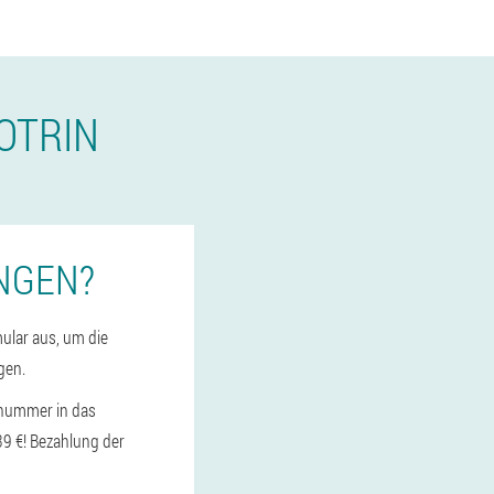
OTRIN
INGEN?
mular aus, um die
gen.
nnummer in das
39 €! Bezahlung der