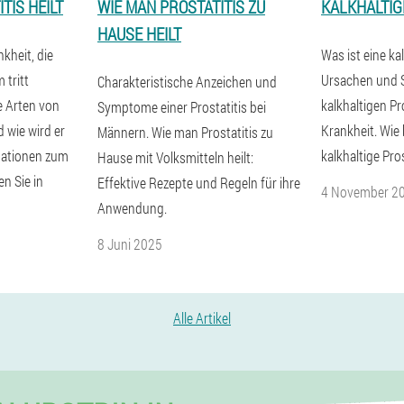
TIS HEILT
WIE MAN PROSTATITIS ZU
KALKHALTIG
HAUSE HEILT
nkheit, die
Was ist eine kal
 tritt
Ursachen und 
Charakteristische Anzeichen und
e Arten von
kalkhaltigen Pr
Symptome einer Prostatitis bei
d wie wird er
Krankheit. Wie
Männern. Wie man Prostatitis zu
mationen zum
kalkhaltige Pros
Hause mit Volksmitteln heilt:
en Sie in
Effektive Rezepte und Regeln für ihre
4 November 2
Anwendung.
8 Juni 2025
Alle Artikel