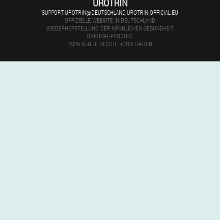
UROTRIN
SUPPORT.UROTRIN@DEUTSCHLAND.UROTRIN-OFFICIAL.EU
OFFIZIELLE WEBSITE IN DEUTSCHLAND
WIEDERHERSTELLUNG DER MÄNNLICHEN GESUNDHEIT
ORIGINAL-PRODUKT
2026 © ALLE RECHTE VORBEHALTEN