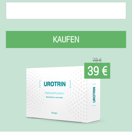
KAUFEN
78 €
39 €